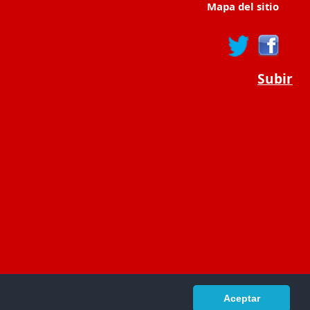
Mapa del sitio
Subir
Aceptar
portaldeeducacion.es/
- © 2019 -
Contacto