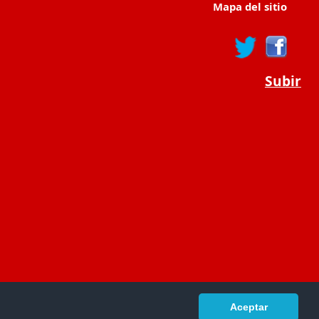
Mapa del sitio
Subir
Aceptar
portaldeeducacion.es/
- © 2019 -
Contacto