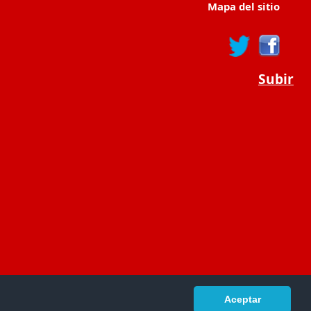
Mapa del sitio
Subir
Aceptar
portaldeeducacion.es/
- © 2019 -
Contacto