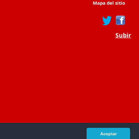
Mapa del sitio
Subir
Aceptar
portaldeeducacion.es/
- © 2019 -
Contacto