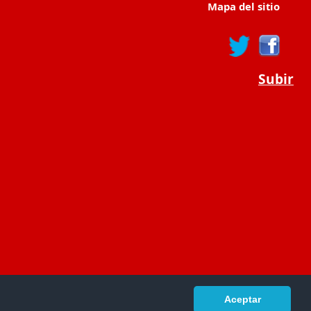
Mapa del sitio
Subir
Aceptar
portaldeeducacion.es/
- © 2019 -
Contacto