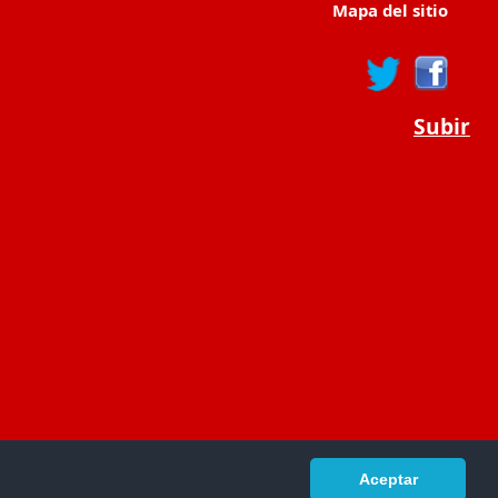
Mapa del sitio
Subir
Aceptar
portaldeeducacion.es/
- © 2019 -
Contacto